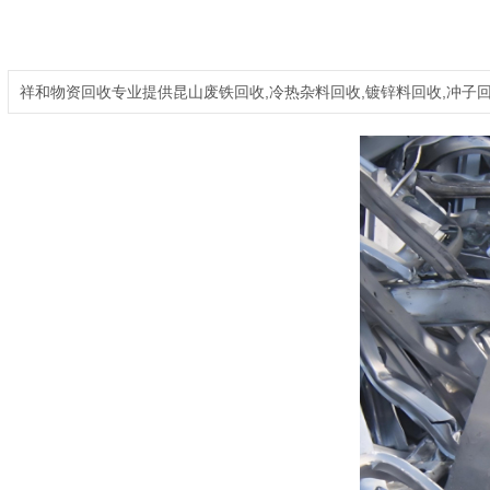
祥和物资回收专业提供昆山废铁回收,冷热杂料回收,镀锌料回收,冲子回收